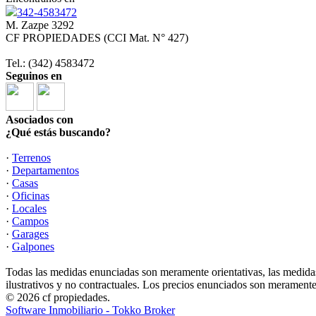
342-4583472
M. Zazpe 3292
CF PROPIEDADES (CCI Mat. N° 427)
Tel.: (342) 4583472
Seguinos en
Asociados con
¿Qué estás buscando?
·
Terrenos
·
Departamentos
·
Casas
·
Oficinas
·
Locales
·
Campos
·
Garages
·
Galpones
Todas las medidas enunciadas son meramente orientativas, las medidas
ilustrativos y no contractuales. Los precios enunciados son meramente 
© 2026 cf propiedades.
Software Inmobiliario - Tokko Broker