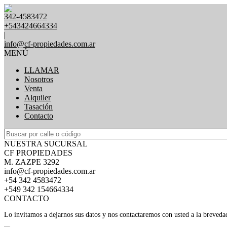
342-4583472
+543424664334
|
info@cf-propiedades.com.ar
MENÚ
LLAMAR
Nosotros
Venta
Alquiler
Tasación
Contacto
NUESTRA SUCURSAL
CF PROPIEDADES
M. ZAZPE 3292
info@cf-propiedades.com.ar
+54 342 4583472
+549 342 154664334
CONTACTO
Lo invitamos a dejarnos sus datos y nos contactaremos con usted a la breveda