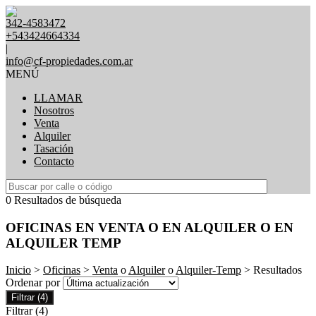
342-4583472
+543424664334
|
info@cf-propiedades.com.ar
MENÚ
LLAMAR
Nosotros
Venta
Alquiler
Tasación
Contacto
0 Resultados de búsqueda
OFICINAS EN VENTA O EN ALQUILER O EN
ALQUILER TEMP
Inicio
>
Oficinas
>
Venta
o
Alquiler
o
Alquiler-Temp
> Resultados
Ordenar por
Filtrar
(4)
Filtrar
(4)