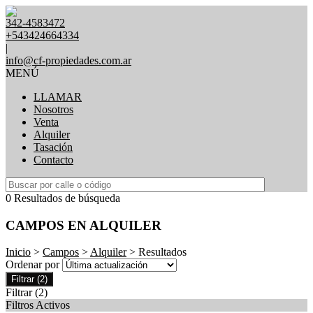
342-4583472
+543424664334
|
info@cf-propiedades.com.ar
MENÚ
LLAMAR
Nosotros
Venta
Alquiler
Tasación
Contacto
0 Resultados de búsqueda
CAMPOS EN ALQUILER
Inicio
>
Campos
>
Alquiler
> Resultados
Ordenar por
Filtrar
(2)
Filtrar
(2)
Filtros Activos